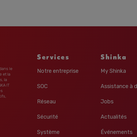
Services
Shinka
dans le
Notre entreprise
My Shinka
 et la
, la
KA IT
SOC
Assistance à 
es
ifs,
Réseau
Jobs
Sécurité
Actualités
Système
Événements