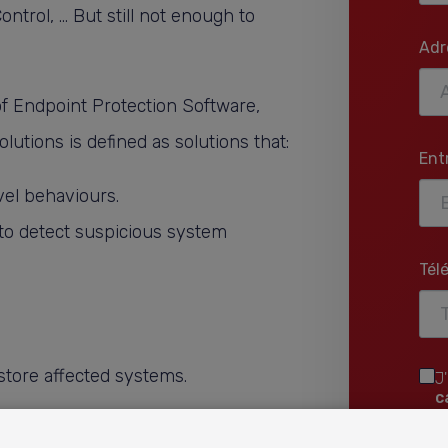
ontrol, … But still not enough to
Adr
of Endpoint Protection Software,
lutions is defined as solutions that:
Ent
el behaviours.
 to detect suspicious system
Tél
store affected systems.
J
c
ur primary capabilities: