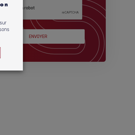
ion
 sur
isons
ENVOYER