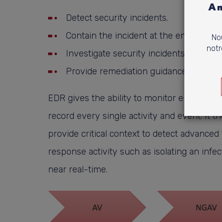
Am
Detect security incidents.
Contain the incident at the endpoint.
Nou
notr
Investigate security incidents.
Provide remediation guidance.
EDR gives the ability to monitor endpoints
record every single activity and event. It t
provide critical context to detect advanced
response activity such as isolating an inf
near real-time.