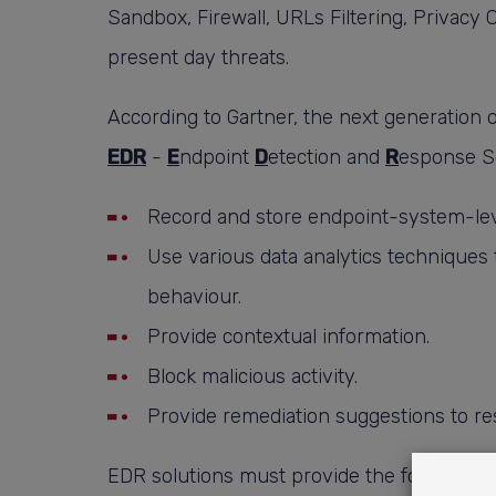
Sandbox, Firewall, URLs Filtering, Privacy C
present day threats.
According to Gartner, the next generation 
EDR
-
E
ndpoint
D
etection and
R
esponse So
Record and store endpoint-system-lev
Use various data analytics techniques
behaviour.
Provide contextual information.
Block malicious activity.
Provide remediation suggestions to re
EDR solutions must provide the following fo