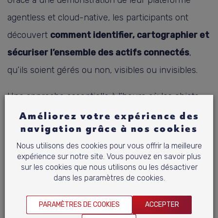
Grâce à une démonstration de leur plateforme
agentless et cloud-native, les participants ont
découvert
comment identifier, cartographier et
sécuriser l’ensemble des actifs connectés
,
qu’ils soient gérés ou non, visibles ou invisibles.
Une approche essentielle à l’heure où les objets
connectés prolifèrent dans les chaînes de
Améliorez votre expérience des
navigation grâce à nos cookies
production, les réseaux logistiques ou les
Nous utilisons des cookies pour vous offrir la meilleure
infrastructures critiques.
expérience sur notre site. Vous pouvez en savoir plus
sur les cookies que nous utilisons ou les désactiver
dans les paramètres de cookies.
Une journée d’échanges, de
partages et de connexions
PARAMÈTRES DE COOKIES
ACCEPTER
humaines